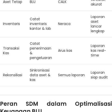
Aset Tetap
BLU
CALK
akurat
Laporan
Catat
aset
Inventaris
inventaris
Neraca
lancar
kantor & lab
lengkap
Catat
Laporan
Transaksi
penerimaan
Arus kas
kas real-
Kas
&
time
pengeluaran
Sinkronisasi
Laporan
Rekonsiliasi
data aset &
Semua laporan
siap audit
kas
Peran SDM dalam Optimalisasi
Keuangan BLU