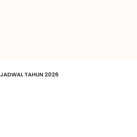
JADWAL TAHUN 2026
Juli 2026
Agustus 2026
Setember 2026
Kamis – Jum’at,
Kamis – Jum’at,
Kamis – Jum’at,
06-07 Agustus
03-04 Setember
02-03 Juli 2026
2026
2026
Kamis – Jum’at,
Kamis – Jum’at,
Kamis – Jum’at,