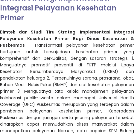
Integrasi Pelayanan Kesehatan
Primer
Bimtek dan Studi Tiru Strategi Implementasi Integrasi
Pelayanan Kesehatan Primer Bagi Dinas Kesehatan &
Puskesmas
Transformasi pelayanan kesehatan prime
bertujuan
untuk terwujudnya kesehatan primer yan
komprehensif dan
berkualitas, dengan sasaran strategis: 1
Menguatnya promotif
preventif di FKTP melalui Upay
Kesehatan Bersumberdaya
Masyarakat (UKBM) dan
pendekatan keluarga 2. Terpenuhinya
sarana, prasarana, obat
Bahan Medis Habis Pakai (BMHP) dan
alat kesehatan pelayanan
primer 3. Menguatnya tata kelola
manajemen pelayana
kolaborasi publik-swasta dalam
mencapai Universal Healt
Coverage (UHC) Puskesmas
merupakan yang terdepan dalam
pemberian pelayanan
kesehatan primer, Keberadaan
Puskesmas dengan jaringan
serta jejaring pelayanan tersebut
diharapkan dapat
memudahkan akses masyarakat dalam
mendapatkan
pelayanan. Namun, data capaian SPM Bidan