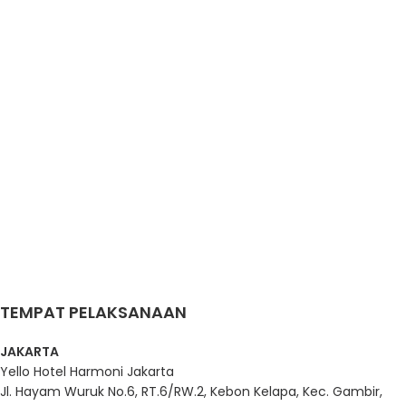
2026
2026
2026
Kamis – Jum’at,
Kamis – Jum’at,
Kamis – Jum’at,
15-16 Oktober
19-20 November
17-18 Desember
2026
2026
2026
Kamis – Jum’at,
Kamis – Jum’at,
Kamis – Jum’at,
22-23 Oktober
26-27 November
24-25 Desember
2026
2026
2026
Kamis – Jum’at,
29-30 Oktober
2026
TEMPAT PELAKSANAAN
JAKARTA
Yello Hotel Harmoni Jakarta
Jl. Hayam Wuruk No.6, RT.6/RW.2, Kebon Kelapa, Kec. Gambir,