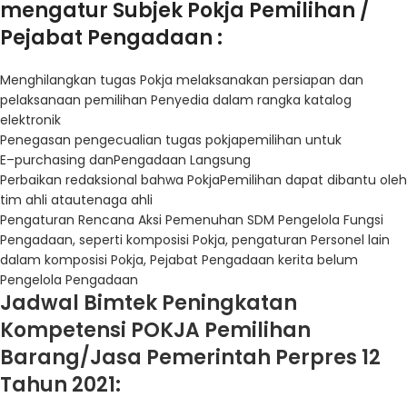
mengatur
Subjek
Pokja
Pemilihan
/
Pejabat
Pengadaan
:
Menghilangkan
tugas
Pokja
melaksanakan
persiapan
dan
pelaksanaan
pemilihan
Penyedia
dalam
rangka
katalog
elektronik
Penegasan
pengecualian
tugas
pokja
pemilihan
untuk
E
–
purchasing dan
Pengadaan
Langsung
Perbaikan
redaksional
bahwa
Pokja
Pemilihan
dapat
dibantu
oleh
tim
ahli
atau
tenaga
ahli
Pengaturan
Rencana
Aksi
Pemenuhan
SDM
Pengelola
Fungsi
Pengadaan
,
seperti
komposisi
Pokja
,
pengaturan
Personel
lain
dalam
komposisi
Pokja
,
Pejabat
Pengadaan
kerita
belum
Pengelola
Pengadaan
Jadwal Bimtek Peningkatan
Kompetensi POKJA Pemilihan
Barang/Jasa Pemerintah Perpres 12
Tahun 2021: