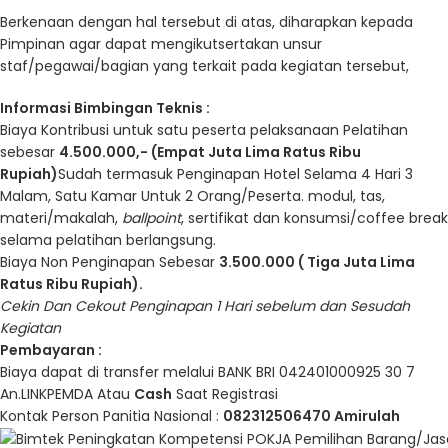
Berkenaan dengan hal tersebut di atas, diharapkan kepada
Pimpinan agar dapat mengikutsertakan unsur
staf/pegawai/bagian yang terkait pada kegiatan tersebut,
Informasi
Bimbingan Teknis
:
Biaya Kontribusi untuk satu peserta pelaksanaan Pelatihan
sebesar
4.500.000,- (Empat Juta Lima Ratus Ribu
Rupiah)
Sudah termasuk Penginapan Hotel Selama 4 Hari 3
Malam, Satu Kamar Untuk 2 Orang/Peserta. modul, tas,
materi/makalah,
ballpoint
, sertifikat dan konsumsi/coffee break
selama pelatihan berlangsung.
Biaya Non Penginapan Sebesar
3.500.000 ( Tiga Juta Lima
Ratus Ribu Rupiah).
Cekin Dan Cekout Penginapan 1 Hari sebelum dan Sesudah
Kegiatan
Pembayaran :
Biaya dapat di transfer melalui BANK BRI 042401000925 30 7
An.LINKPEMDA Atau
Cash
Saat Registrasi
Kontak Person Panitia Nasional :
082312506470 Amirulah