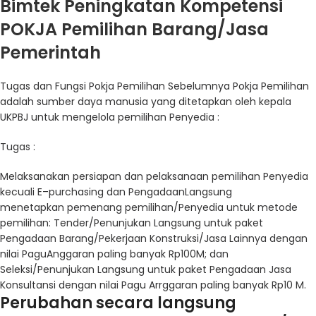
Bimtek Peningkatan Kompetensi
POKJA Pemilihan Barang/Jasa
Pemerintah
Tugas dan Fungsi Pokja Pemilihan Sebelumnya
Pokja
Pemilihan
adalah
sumber
daya
manusia
yang
ditetapkan
oleh
kepala
UKPBJ
untuk
mengelola
pemilihan
Penyedia
:
Tugas
:
Melaksanakan
persiapan
dan
pelaksanaan
pemilihan
Penyedia
kecuali
E
–
purchasing dan
Pengadaan
Langsung
menetapkan
pemenang
pemilihan
/
Penyedia
untuk
metode
pemilihan
: Tender/
Penunjukan
Langsung
untuk
paket
Pengadaan
Barang
/
Pekerjaan
Konstruksi
/Jasa
Lainnya
dengan
nilai
PaguAnggaran
paling
banyak
Rp100M; dan
Seleksi
/
Penunjukan
Langsung
untuk
paket
Pengadaan
Jasa
Konsultansi
dengan
nilai
Pagu
Arrggaran
paling
banyak
Rp10 M.
Perubahan
secara
langsung