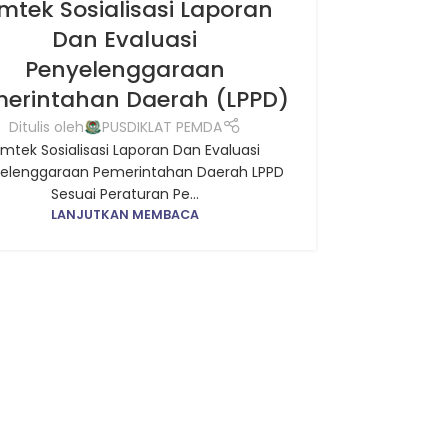
mtek Sosialisasi Laporan
Info
ANGAN DAERAH
,
MATERI BIMTEK PEMERINTAHAN
M
Dan Evaluasi
Ang
Penyelenggaraan
erintahan Daerah (LPPD)
Ditul
Info Bimtek
Ditulis oleh
PUSDIKLAT PEMDA
Daerah 
imtek Sosialisasi Laporan Dan Evaluasi
elenggaraan Pemerintahan Daerah LPPD
Sesuai Peraturan Pe...
LANJUTKAN MEMBACA