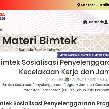
Kantor : Jl. Kal
Beranda
Materi Bimtek
Beranda
Bimtek Lainnya
BIMTEK LAINNYA
,
MATERI BIMTEK PE
imtek Sosialisasi Penyelengg
Kecelakaan Kerja dan Ja
Ditulis oleh
PUSDIKLAT PEMDA
Hidup
mtek Sosialisasi Penyelenggaraan Pr