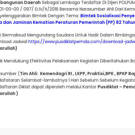
bangunan Daerah
Sebagai Lembaga Terdaftar Di Dijen POLP
01-00-00 / 097/ D.IV/X/2016 Bersama Narasumber Ahli Dari Keme
yelenggarakan Bimtek Dengan Tema :
Bimtek Sosialisasi Pen
ja dan Jaminan Kematian Peraturan Pemerintah (PP) 82 Tahu
i Bermaksud Mengundang Saudara Untuk Hadir Dalam Bimbingan
nload Jadwal
https://www.pusdiklatpemda.com/download-jadw
arullah)
k Mendukung Efektivitas Pelaksanaan Kegiatan Diberitahukan B
asumber (
Tim Ahli: Kemendagri RI , LKPP, Praktisi,BPK , BPKP B
afataran Selambat-lambatnya 1 Hari Sebelum Sebelum Kegiatan
aftaran Diklat dapat diperoleh melalui Kantor
Pusdiklat – Pem
rullah )