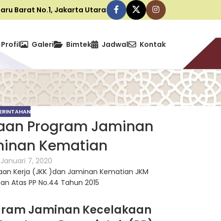
ibaru Barat No.1, Jakarta Utara
Profil
Galeri
Bimtek
Jadwal
Kontak
MERINTAHAN
araan Program Jaminan
minan Kematian
 Januari 7, 2020
ogram Jaminan Kecelakaan