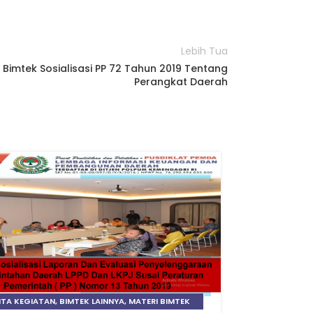
Lebih Tua
Bimtek Sosialisasi PP 72 Tahun 2019 Tentang
Perangkat Daerah
03
JAN
ITA KEGIATAN
,
BIMTEK LAINNYA
,
MATERI BIMTEK
BIMTEK KEUA