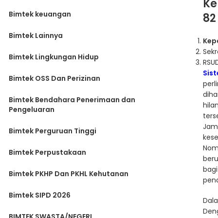
Ke
Bimtek keuangan
82
Bimtek Lainnya
Kep
Sekr
Bimtek Lingkungan Hidup
RSU
Sis
Bimtek OSS Dan Perizinan
perl
diha
Bimtek Bendahara Penerimaan dan
hila
Pengeluaran
ter
Jam
Bimtek Perguruan Tinggi
kese
Nom
Bimtek Perpustakaan
ber
bagi
Bimtek PKHP Dan PKHL Kehutanan
pend
Bimtek SIPD 2026
Dal
Deng
BIMTEK SWASTA/NEGERI