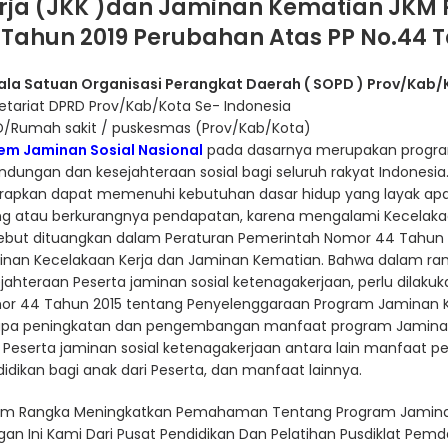
rja (JKK )dan Jaminan Kematian JKM 
 Tahun 2019 Perubahan Atas PP No.44 
ala Satuan Organisasi Perangkat Daerah ( SOPD ) Prov/Kab/
etariat DPRD Prov/Kab/Kota Se- Indonesia
D/Rumah sakit / puskesmas (Prov/Kab/Kota)
tem Jaminan Sosial Nasional
pada dasarnya merupakan progra
indungan dan kesejahteraan sosial bagi seluruh rakyat Indonesia
rapkan dapat memenuhi kebutuhan dasar hidup yang layak apab
ng atau berkurangnya pendapatan, karena mengalami Kecelaka
sebut dituangkan dalam Peraturan Pemerintah Nomor 44 Tahun
inan Kecelakaan Kerja dan Jaminan Kematian. Bahwa dalam ra
jahteraan Peserta jaminan sosial ketenagakerjaan, perlu dilak
or 44 Tahun 2015 tentang Penyelenggaraan Program Jaminan K
upa peningkatan dan pengembangan manfaat program Jaminan
 Peserta jaminan sosial ketenagakerjaan antara lain manfaat 
idikan bagi anak dari Peserta, dan manfaat lainnya.
am Rangka Meningkatkan Pemahaman Tentang Program Jaminan
an Ini Kami Dari Pusat Pendidikan Dan Pelatihan Pusdiklat Pem