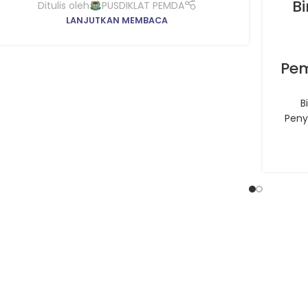
Bi
KEU
Ditulis oleh
PUSDIKLAT PEMDA
LANJUTKAN MEMBACA
Pem
B
Peny