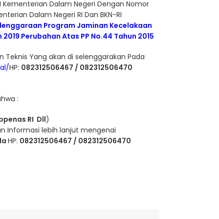
UM Kementerian Dalam Negeri Dengan Nomor
nterian Dalam Negeri RI Dan BKN-RI
yelenggaraan Program Jaminan Kecelakaan
n 2019 Perubahan Atas PP No.44 Tahun 2015
 Teknis Yang akan di selenggarakan Pada
al/
HP:
082312506467 / 082312506470
ahwa :
appenas RI Dll
)
 Informasi lebih lanjut mengenai
da
HP:
082312506467 / 082312506470