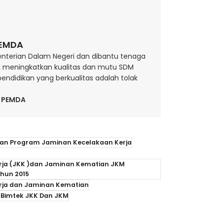
PEMDA
nterian Dalam Negeri dan dibantu tenaga
rta meningkatkan kualitas dan mutu SDM
ndidikan yang berkualitas adalah tolak
T PEMDA
an Program Jaminan Kecelakaan Kerja
rja (JKK )dan Jaminan Kematian JKM
ahun 2015
erja dan Jaminan Kematian
 Bimtek JKK Dan JKM