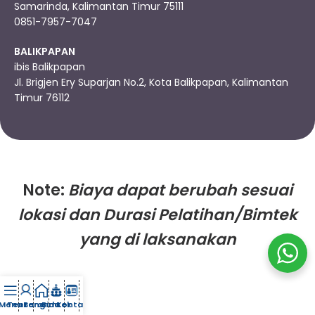
Samarinda, Kalimantan Timur 75111
0851-7957-7047
BALIKPAPAN
ibis Balikpapan
Jl. Brigjen Ery Suparjan No.2, Kota Balikpapan, Kalimantan
Timur 76112
Note:
Biaya dapat berubah sesuai
lokasi dan Durasi Pelatihan/Bimtek
yang di laksanakan
Menu
Tentang
Beranda
Bimtek
Kontak