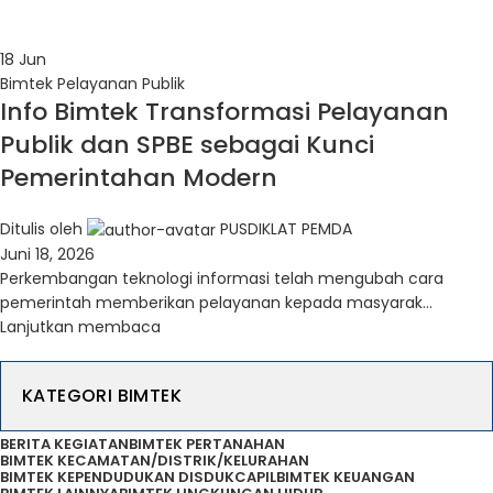
18
Jun
Bimtek Pelayanan Publik
Info Bimtek Transformasi Pelayanan
Publik dan SPBE sebagai Kunci
Pemerintahan Modern
Ditulis oleh
PUSDIKLAT PEMDA
Juni 18, 2026
Perkembangan teknologi informasi telah mengubah cara
pemerintah memberikan pelayanan kepada masyarak...
Lanjutkan membaca
KATEGORI BIMTEK
BERITA KEGIATAN
BIMTEK PERTANAHAN
BIMTEK KECAMATAN/DISTRIK/KELURAHAN
BIMTEK KEPENDUDUKAN DISDUKCAPIL
BIMTEK KEUANGAN