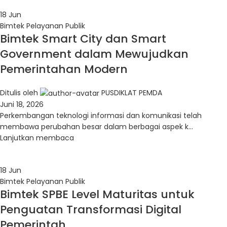
18
Jun
Bimtek Pelayanan Publik
Bimtek Smart City dan Smart
Government dalam Mewujudkan
Pemerintahan Modern
Ditulis oleh
PUSDIKLAT PEMDA
Juni 18, 2026
Perkembangan teknologi informasi dan komunikasi telah
membawa perubahan besar dalam berbagai aspek k...
Lanjutkan membaca
18
Jun
Bimtek Pelayanan Publik
Bimtek SPBE Level Maturitas untuk
Penguatan Transformasi Digital
Pemerintah