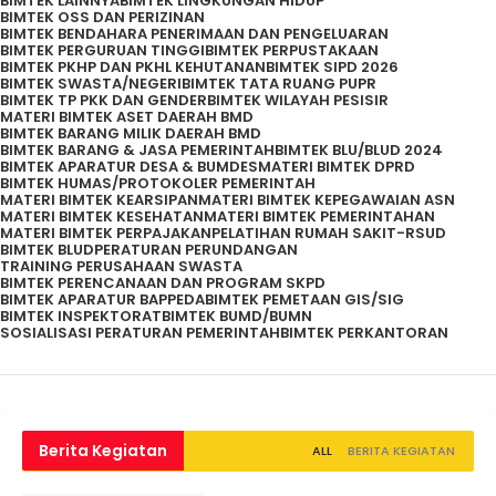
BIMTEK LAINNYA
BIMTEK LINGKUNGAN HIDUP
BIMTEK OSS DAN PERIZINAN
BIMTEK BENDAHARA PENERIMAAN DAN PENGELUARAN
BIMTEK PERGURUAN TINGGI
BIMTEK PERPUSTAKAAN
BIMTEK PKHP DAN PKHL KEHUTANAN
BIMTEK SIPD 2026
BIMTEK SWASTA/NEGERI
BIMTEK TATA RUANG PUPR
BIMTEK TP PKK DAN GENDER
BIMTEK WILAYAH PESISIR
MATERI BIMTEK ASET DAERAH BMD
BIMTEK BARANG MILIK DAERAH BMD
BIMTEK BARANG & JASA PEMERINTAH
BIMTEK BLU/BLUD 2024
BIMTEK APARATUR DESA & BUMDES
MATERI BIMTEK DPRD
BIMTEK HUMAS/PROTOKOLER PEMERINTAH
MATERI BIMTEK KEARSIPAN
MATERI BIMTEK KEPEGAWAIAN ASN
MATERI BIMTEK KESEHATAN
MATERI BIMTEK PEMERINTAHAN
MATERI BIMTEK PERPAJAKAN
PELATIHAN RUMAH SAKIT-RSUD
BIMTEK BLUD
PERATURAN PERUNDANGAN
TRAINING PERUSAHAAN SWASTA
BIMTEK PERENCANAAN DAN PROGRAM SKPD
BIMTEK APARATUR BAPPEDA
BIMTEK PEMETAAN GIS/SIG
BIMTEK INSPEKTORAT
BIMTEK BUMD/BUMN
SOSIALISASI PERATURAN PEMERINTAH
BIMTEK PERKANTORAN
Berita Kegiatan
ALL
BERITA KEGIATAN