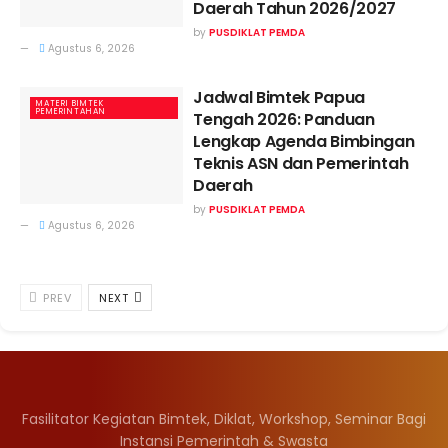
Daerah Tahun 2026/2027
by
PUSDIKLAT PEMDA
Agustus 6, 2026
Jadwal Bimtek Papua
MATERI BIMTEK
PEMERINTAHAN
Tengah 2026: Panduan
Lengkap Agenda Bimbingan
Teknis ASN dan Pemerintah
Daerah
by
PUSDIKLAT PEMDA
Agustus 6, 2026
PREV
NEXT
Fasilitator Kegiatan Bimtek, Diklat, Workshop, Seminar Bagi
Instansi Pemerintah & Swasta