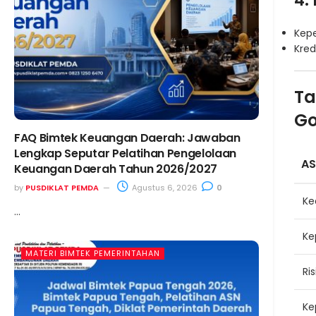
4.
Kep
Kred
Ta
Go
FAQ Bimtek Keuangan Daerah: Jawaban
Lengkap Seputar Pelatihan Pengelolaan
AS
Keuangan Daerah Tahun 2026/2027
by
PUSDIKLAT PEMDA
Agustus 6, 2026
0
Ke
...
Ke
MATERI BIMTEK PEMERINTAHAN
Ris
Ke