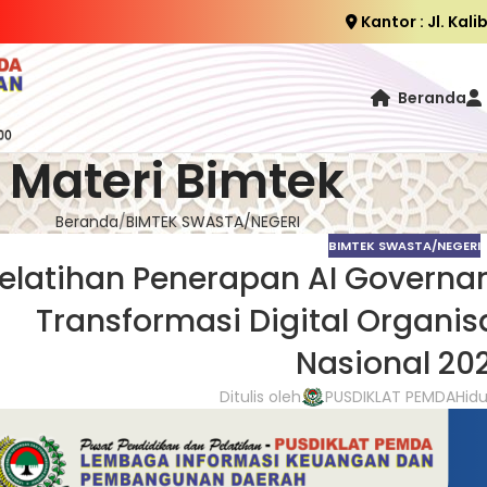
Kantor : Jl. Kal
Beranda
Materi Bimtek
Beranda
BIMTEK SWASTA/NEGERI
BIMTEK SWASTA/NEGERI
elatihan Penerapan AI Governan
Transformasi Digital Organis
Nasional 20
Ditulis oleh
PUSDIKLAT PEMDA
Hidu