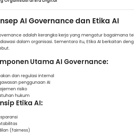
g Organisasi di Era Digital
nsep AI Governance dan Etika AI
overnance adalah kerangka kerja yang mengatur bagaimana tek
diawasi dalam organisasi. Sementara itu, Etika AI berkaitan de
ebut.
mponen Utama AI Governance:
jakan dan regulasi internal
gawasan penggunaan AI
jemen risiko
atuhan hukum
insip Etika AI:
sparansi
tabilitas
ilan (fairness)