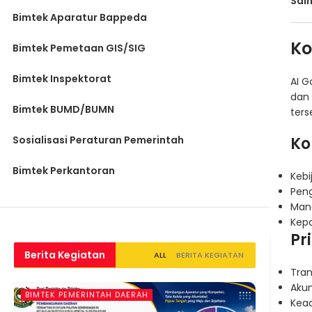
Sain
Bimtek Aparatur Bappeda
Ko
Bimtek Pemetaan GIS/SIG
Bimtek Inspektorat
AI G
dan 
Bimtek BUMD/BUMN
ters
Sosialisasi Peraturan Pemerintah
Ko
Bimtek Perkantoran
Kebi
Pen
Mana
Kep
Pr
Berita Kegiatan
ALL
BERITA KEGIATAN
Tran
Akun
BIMTEK PEMERINTAH DAERAH
Kead