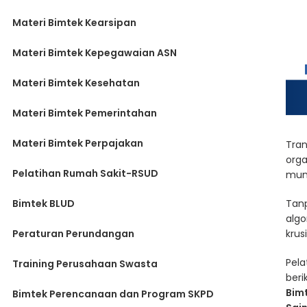
Materi Bimtek Kearsipan
Materi Bimtek Kepegawaian ASN
Materi Bimtek Kesehatan
Materi Bimtek Pemerintahan
Materi Bimtek Perpajakan
Tran
orga
Pelatihan Rumah Sakit-RSUD
munc
Bimtek BLUD
Tanp
algo
Peraturan Perundangan
krus
Pela
Training Perusahaan Swasta
beri
Bimt
Bimtek Perencanaan dan Program SKPD