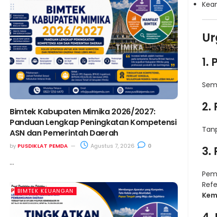
Kea
Ur
1.
Sema
2.
Bimtek Kabupaten Mimika 2026/2027:
Panduan Lengkap Peningkatan Kompetensi
Tanp
ASN dan Pemerintah Daerah
by
PUSDIKLAT PEMDA
Agustus 7, 2026
0
3.
...
Peme
Refe
BIMTEK KEUANGAN
Kem