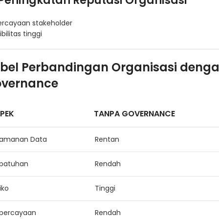
 Peningkatan Reputasi Organisasi
ercayaan stakeholder
ibilitas tinggi
bel Perbandingan Organisasi denga
vernance
PEK
TANPA GOVERNANCE
amanan Data
Rentan
patuhan
Rendah
iko
Tinggi
percayaan
Rendah