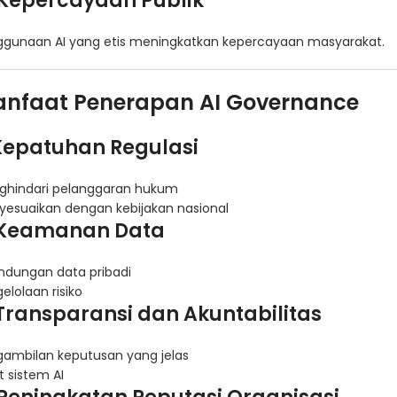
 Kepercayaan Publik
ggunaan AI yang etis meningkatkan kepercayaan masyarakat.
nfaat Penerapan AI Governance
 Kepatuhan Regulasi
ghindari pelanggaran hukum
esuaikan dengan kebijakan nasional
 Keamanan Data
indungan data pribadi
elolaan risiko
 Transparansi dan Akuntabilitas
ambilan keputusan yang jelas
t sistem AI