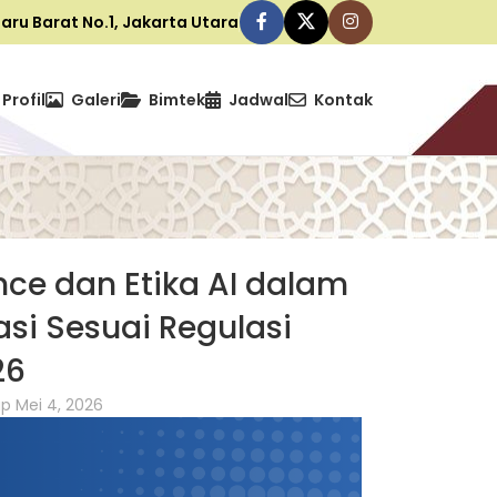
ibaru Barat No.1, Jakarta Utara
Profil
Galeri
Bimtek
Jadwal
Kontak
ce dan Etika AI dalam
asi Sesuai Regulasi
26
p Mei 4, 2026