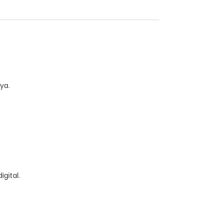
ya.
gital.