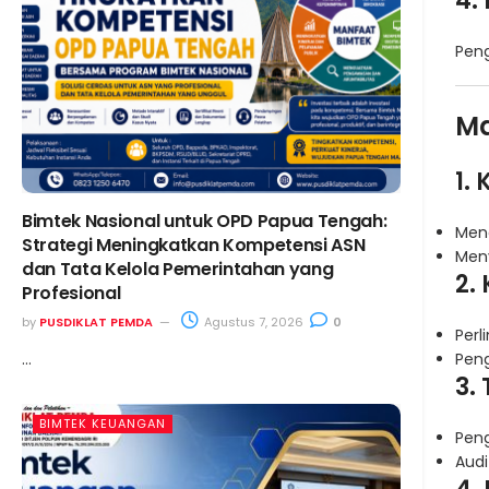
4.
Pen
Ma
1.
Bimtek Nasional untuk OPD Papua Tengah:
Men
Strategi Meningkatkan Kompetensi ASN
Meny
dan Tata Kelola Pemerintahan yang
2.
Profesional
by
PUSDIKLAT PEMDA
Agustus 7, 2026
0
Perl
...
Peng
3.
BIMTEK KEUANGAN
Peng
Audi