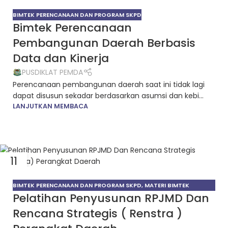
14
NOV
BIMTEK PERENCANAAN DAN PROGRAM SKPD
Bimtek Perencanaan
Pembangunan Daerah Berbasis
Data dan Kinerja
PUSDIKLAT PEMDA
Perencanaan pembangunan daerah saat ini tidak lagi
dapat disusun sekadar berdasarkan asumsi dan kebi...
LANJUTKAN MEMBACA
11
JUN
BIMTEK PERENCANAAN DAN PROGRAM SKPD
,
MATERI BIMTEK
Pelatihan Penyusunan RPJMD Dan
PEMERINTAHAN
Rencana Strategis ( Renstra )