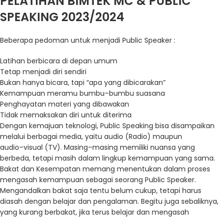
PELATIHAN BIMTEK MC & PUBLIC
SPEAKING 2023/2024
Beberapa pedoman untuk menjadi Public Speaker :
Latihan berbicara di depan umum
Tetap menjadi diri sendiri
Bukan hanya bicara, tapi “apa yang dib
icarakan”
Kemampuan meramu bumbu
–
bumbu suasana
Penghayatan materi yang dibawakan
Tidak memaksakan diri untuk diterima
Dengan kemajuan teknologi, Public Speaking bisa disampaikan
melalui berbagai media, yaitu
audio (Radio) maupun
audio
–
visual (TV). Masing
–
masing memiliki nuansa yang
berbeda,
tetapi masih dalam lingkup kemampuan yang sama.
Bakat dan Kesempatan memang menentukan dalam proses
mengasah kemampuan sebagai
seorang Public Speaker.
Mengandalkan bakat saja tentu belum cukup, tetapi harus
diasah
denga
n belajar dan pengalaman. Begitu juga sebaliknya,
yang kurang berbakat, jika terus
belajar dan mengasah