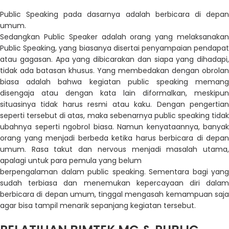
Public Speaking pada dasarnya adalah
berbicara di depa
umum.
Sedangkan
Public Speaker adalah orang yang melaksanaka
Public Speaking, yang biasanya
disertai penyampaian pendapa
atau gagasan. Apa yang dibicarakan dan siapa yang dihadapi,
tidak ada batasan khusus.
Yang membedakan dengan obrolan
biasa adalah bahwa kegiatan publ
ic speaking meman
disengaja atau dengan kata lain diformalkan, meskipun
situasinya tidak harus resmi atau kaku.
Dengan pengertia
seperti tersebut di atas, maka sebenarnya public speaking tidak
ubahnya
seperti ngobrol biasa.
Namun kenyataannya, banyak
ora
ng yang menjadi berbeda ketika harus berbicara di depan
umum. Rasa takut dan nervous menjadi masalah utama,
apalagi untuk para pemula yang belum
berpengalaman dalam public speaking.
Sementara bagi yang
sudah terbiasa dan menemukan kepercayaan diri dalam
berbicara di
depan umum, tinggal mengasah kemampuan saj
agar bisa tampil menarik sepanjang kegiatan
tersebut.