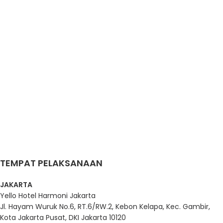
Kamis – Jum’at,
Kamis – Jum’at,
Kamis – Jum’at,
15-16 Oktober
19-20 November
17-18 Desember
2026
2026
2026
Kamis – Jum’at,
Kamis – Jum’at,
Kamis – Jum’at,
22-23 Oktober
26-27 November
24-25 Desember
2026
2026
2026
Kamis – Jum’at,
29-30 Oktober
2026
TEMPAT PELAKSANAAN
JAKARTA
Yello Hotel Harmoni Jakarta
Jl. Hayam Wuruk No.6, RT.6/RW.2, Kebon Kelapa, Kec. Gambir,
Kota Jakarta Pusat, DKI Jakarta 10120